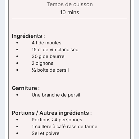
Temps de cuisson
minutes
10
mins
Ingrédients
:
4 l de moules
15 cl de vin blanc sec
30 g de beurre
2 oignons
½ boite de persil
Garniture
:
Une branche de persil
Portions / Autres ingrédients
:
Portions : 4 personnes
1 cuillère à café rase de farine
Sel et poivre