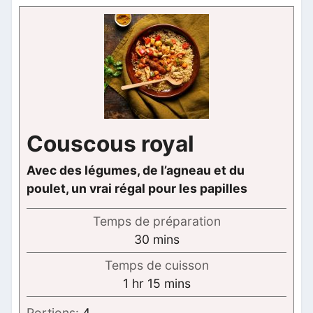
Couscous royal
Avec des légumes, de l’agneau et du
poulet, un vrai régal pour les papilles
Temps de préparation
minutes
30
mins
Temps de cuisson
hour
minutes
1
hr
15
mins
Portions:
4