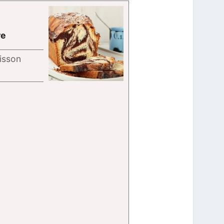
re
isson
tes