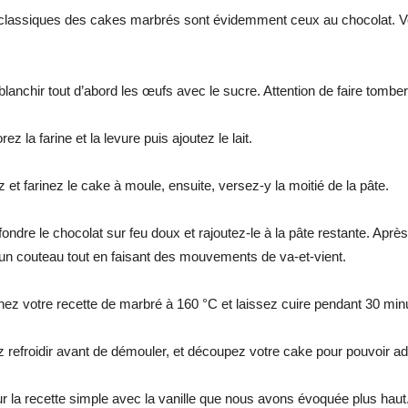
classiques des cakes marbrés sont évidemment ceux au chocolat. Voici
blanchir tout d’abord les œufs avec le sucre. Attention de faire tomb
rez la farine et la levure puis ajoutez le lait.
 et farinez le cake à moule, ensuite, versez-y la moitié de la pâte.
fondre le chocolat sur feu doux et rajoutez-le à la pâte restante. Ap
d’un couteau tout en faisant des mouvements de va-et-vient.
nez votre recette de marbré à 160 °C et laissez cuire pendant 30 min
z refroidir avant de démouler, et découpez votre cake pour pouvoir a
ur la recette simple avec la vanille que nous avons évoquée plus haut. 