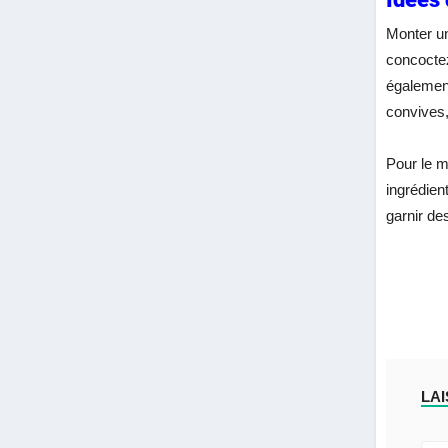
Monter un
concoctez
également
convives,
Pour le m
ingrédien
garnir de
LA