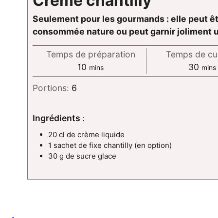
Crème chantilly
Seulement pour les gourmands : elle peut ê
consommée nature ou peut garnir joliment 
Temps de préparation
Temps de cu
minutes
minu
10
30
mins
mins
Portions:
6
Ingrédients
:
20 cl de crème liquide
1 sachet de fixe chantilly (en option)
30 g de sucre glace