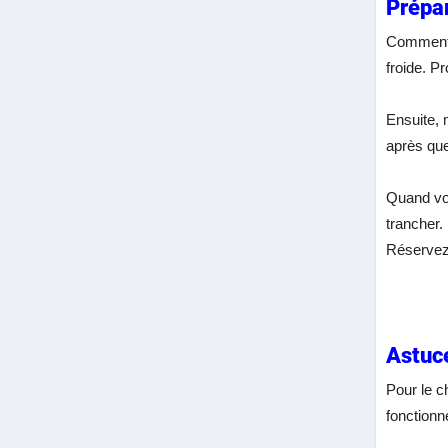
Prépar
Comment f
froide. P
Ensuite, 
après que
Quand vou
trancher.
Réservez 
Astuce
Pour le c
fonctionne