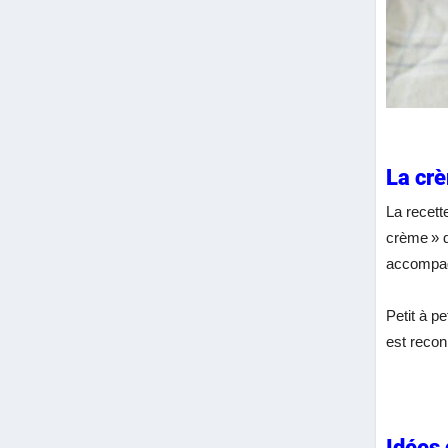
La crè
La recette
crème » d
accompag
Petit à pe
est recon
Idées 