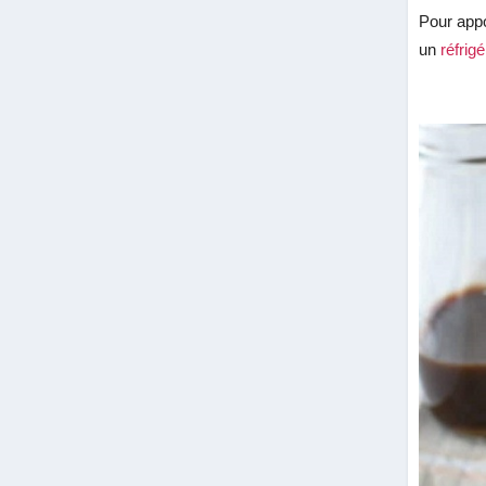
Pour appo
un
réfrig