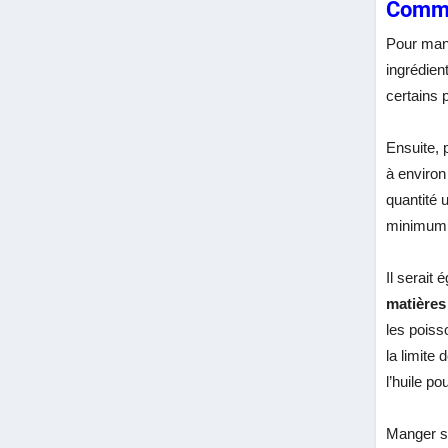
Comme
Pour man
ingrédien
certains 
Ensuite, 
à environ 
quantité 
minimum 
Il serai
matières
les poiss
la limite
l’huile pou
Manger s