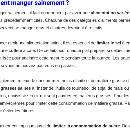
nt manger sainement ?
ger sainement, il faut commencer par avoir une
alimentation variée
ts précédemment cités. Chacune de ces catégories d’aliments permet d
peuvent se manger crus et d’autres devraient être cuits.
pour avoir une alimentation saine, il est essentiel de
limiter le sel
à en
une cuillère à café. De ce fait, pour chaque plat préparé, si celui-ci né
utilisée pour atteindre cette mesure pendant toute la journée. Les sau
si vous ne pouvez pas vous en passer.
t également mieux de consommer moins d’huile et de matière grasse
 grasses saines
à l’instar de l’huile de tournesol, de soja, de maïs o
ons, choisissez ceux qui sont pauvres en matières grasses. Pour les 
 demi-écrémés pour limiter cette consommation de matière grasse. Par a
r éviter les fritures.
ainement implique aussi de
limiter la consommation de sucre
. Ban