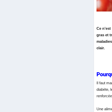
Ce n’est
gras et 
maladies
clair.
Pourqu
Il faut m
diabète, 
renforcée
Une alime