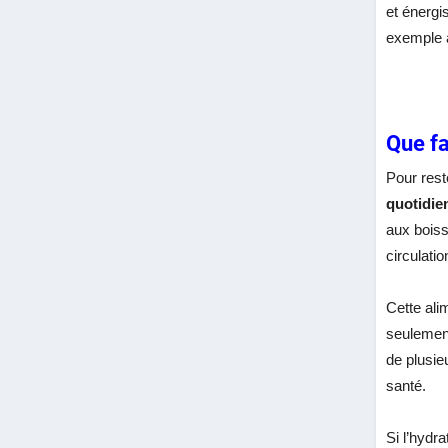
et énergi
exemple 
Que fa
Pour rest
quotidie
aux boiss
circulatio
Cette ali
seulement
de plusie
santé.
Si l’hydr