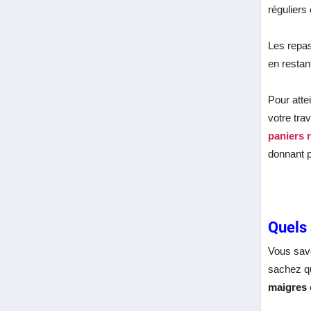
réguliers
Les repas
en restan
Pour attei
votre tra
paniers 
donnant p
Quels 
Vous save
sachez qu
maigres