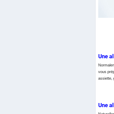
Une al
Normaleme
vous prép
assiette,
Une al
Naturelle