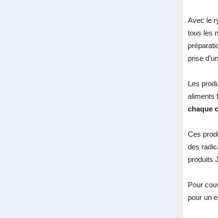
Avec le r
tous les 
préparati
prise d’u
Les produ
aliments 
chaque c
Ces prod
des radic
produits 
Pour couv
pour un e