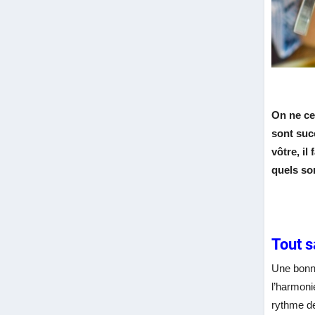
On ne ce
sont succ
vôtre, il
quels son
Tout s
Une bonne
l’harmoni
rythme de