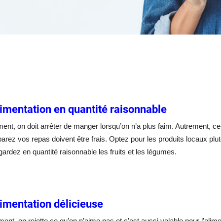
imentation en quantité raisonnable
nt, on doit arrêter de manger lorsqu’on n’a plus faim. Autrement, ce
arez vos repas doivent être frais. Optez pour les produits locaux plut
 gardez en quantité raisonnable les fruits et les légumes.
imentation délicieuse
ment, on rejette ce qu’on n’aime pas et c’est aussi valable pour l’alim