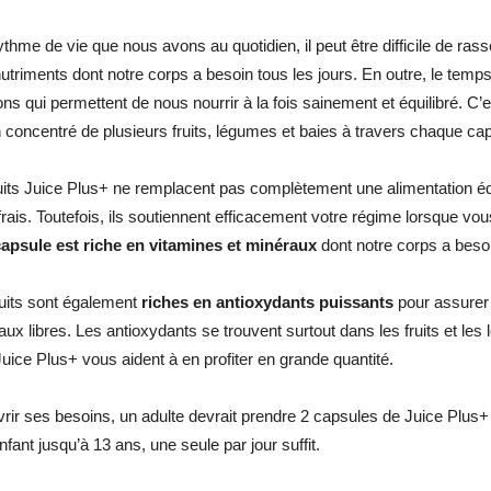
ythme de vie que nous avons au quotidien, il peut être difficile de ra
nutriments dont notre corps a besoin tous les jours. En outre, le tem
ons qui permettent de nous nourrir à la fois sainement et équilibré. C’
n concentré de plusieurs fruits, légumes et baies à travers chaque c
its Juice Plus+ ne remplacent pas complètement une alimentation équil
frais. Toutefois, ils soutiennent efficacement votre régime lorsque vou
apsule est riche en vitamines et minéraux
dont notre corps a beso
uits sont également
riches en antioxydants puissants
pour assurer 
aux libres. Les antioxydants se trouvent surtout dans les fruits et les
Juice Plus+ vous aident à en profiter en grande quantité.
rir ses besoins, un adulte devrait prendre 2 capsules de Juice Plu
nfant jusqu’à 13 ans, une seule par jour suffit.