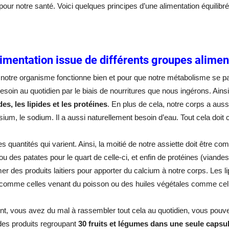
pour notre santé. Voici quelques principes d’une alimentation équilibré
imentation issue de différents groupes alimen
notre organisme fonctionne bien et pour que notre métabolisme se pa
 besoin au quotidien par le biais de nourritures que nous ingérons. Ai
des, les lipides et les protéines
. En plus de cela, notre corps a aus
ium, le sodium. Il a aussi naturellement besoin d’eau. Tout cela doit 
es quantités qui varient. Ainsi, la moitié de notre assiette doit être
ou des patates pour le quart de celle-ci, et enfin de protéines (viand
 des produits laitiers pour apporter du calcium à notre corps. Les li
comme celles venant du poisson ou des huiles végétales comme celles
nt, vous avez du mal à rassembler tout cela au quotidien, vous pou
des produits regroupant
30 fruits et légumes dans une seule capsu