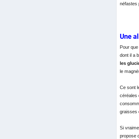
néfastes 
Une al
Pour que 
dont il a
les gluci
le magnés
Ce sont l
céréales 
consommer
graisses 
Si vraime
propose 