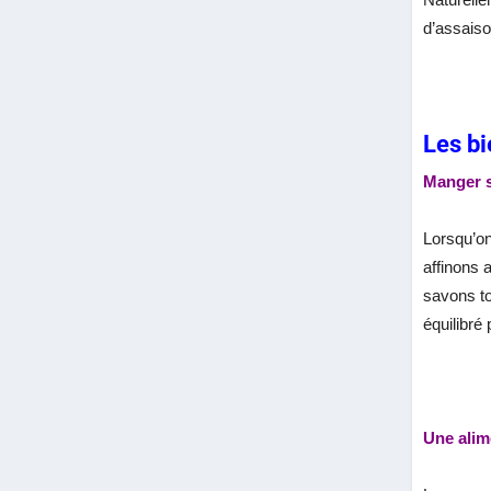
d’assaiso
Les bi
Manger s
Lorsqu’on
affinons 
savons t
équilibré
Une alim