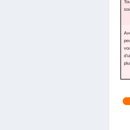
Tou
sou
Ave
peu
vou
d’u
plu