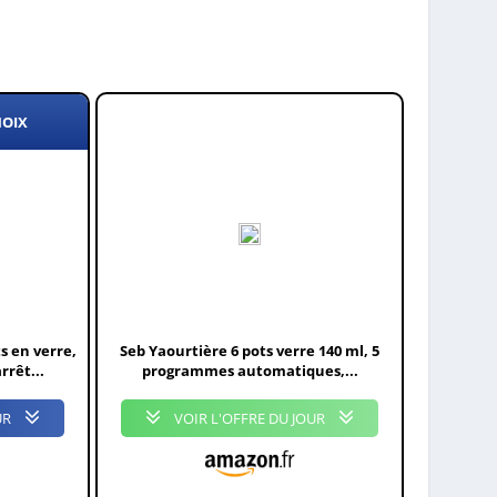
HOIX
s en verre,
Seb Yaourtière 6 pots verre 140 ml, 5
rrêt...
programmes automatiques,...
UR
VOIR L'OFFRE DU JOUR