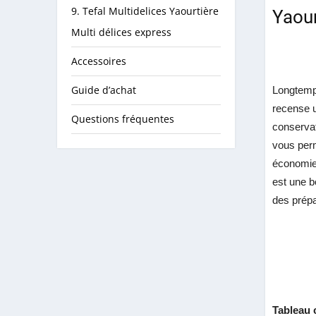
9. Tefal Multidelices Yaourtière
Yaour
Multi délices express
Accessoires
Guide d’achat
Longtemps
recense u
Questions fréquentes
conservat
vous perm
économies
est une b
des prépa
Tableau 