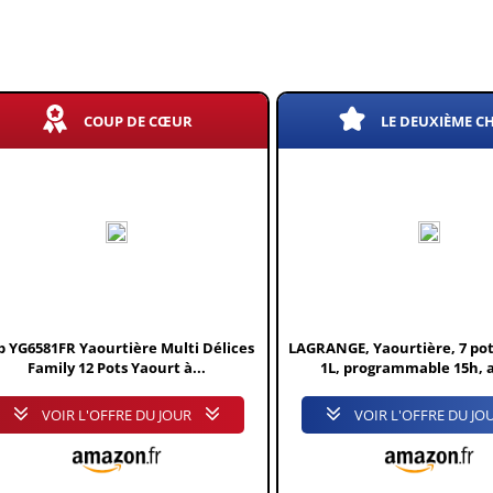
COUP DE CŒUR
LE DEUXIÈME C
b YG6581FR Yaourtière Multi Délices
LAGRANGE, Yaourtière, 7 pot
Family 12 Pots Yaourt à...
1L, programmable 15h, a
VOIR L'OFFRE DU JOUR
VOIR L'OFFRE DU JO