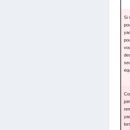
Si 
pou
yao
po
vo
des
seu
équ
Co
joi
re
yao
lor