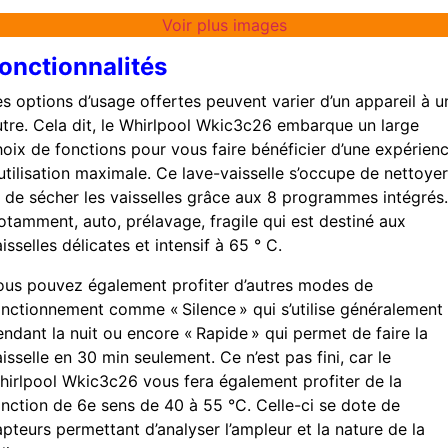
Voir plus images
onctionnalités
es options d’usage offertes peuvent varier d’un appareil à u
utre. Cela dit, le Whirlpool Wkic3c26 embarque un large
hoix de fonctions pour vous faire bénéficier d’une expérien
utilisation maximale. Ce lave-vaisselle s’occupe de nettoyer
t de sécher les vaisselles grâce aux 8 programmes intégrés.
otamment, auto, prélavage, fragile qui est destiné aux
isselles délicates et intensif à 65 ° C.
ous pouvez également profiter d’autres modes de
onctionnement comme « Silence » qui s’utilise généralement
endant la nuit ou encore « Rapide » qui permet de faire la
isselle en 30 min seulement. Ce n’est pas fini, car le
hirlpool Wkic3c26 vous fera également profiter de la
onction de 6
e
sens de 40 à 55 °C. Celle-ci se dote de
pteurs permettant d’analyser l’ampleur et la nature de la