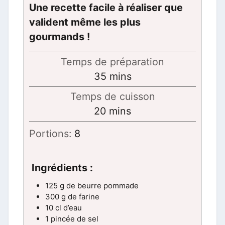
Une recette facile à réaliser que
valident même les plus
gourmands !
Temps de préparation
minutes
35
mins
Temps de cuisson
minutes
20
mins
Portions:
8
Ingrédients :
125 g de beurre pommade
300 g de farine
10 cl d’eau
1 pincée de sel