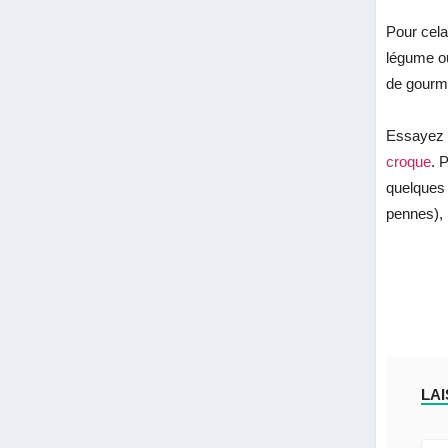
Pour cela
légume ou
de gourma
Essayez 
croque
. 
quelques 
pennes), 
LA