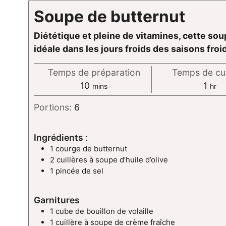
Soupe de butternut
Diététique et pleine de vitamines, cette sou
idéale dans les jours froids des saisons froi
Temps de préparation
Temps de cu
minutes
hour
10
1
mins
hr
Portions:
6
Ingrédients
:
1 courge de butternut
2 cuillères à soupe d’huile d’olive
1 pincée de sel
Garnitures
1 cube de bouillon de volaille
1 cuillère à soupe de crème fraîche