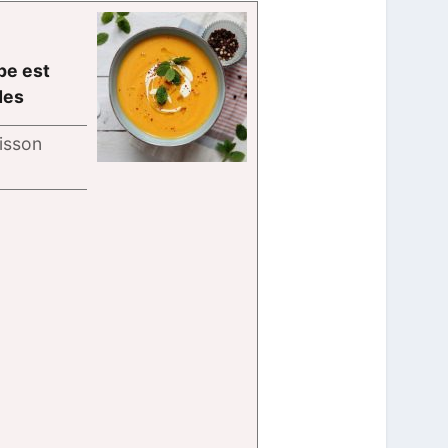
pe est
des
isson