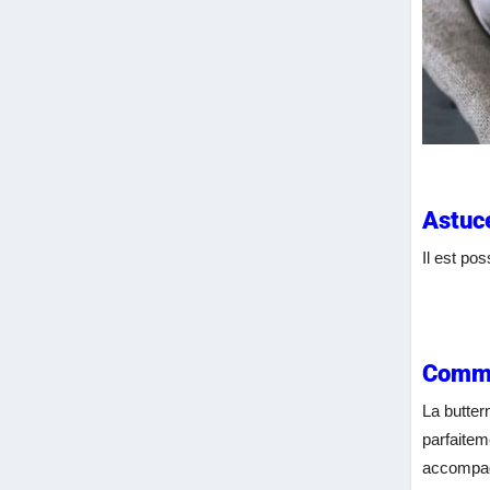
Astuc
Il est po
Comme
La butter
parfaitem
accompag