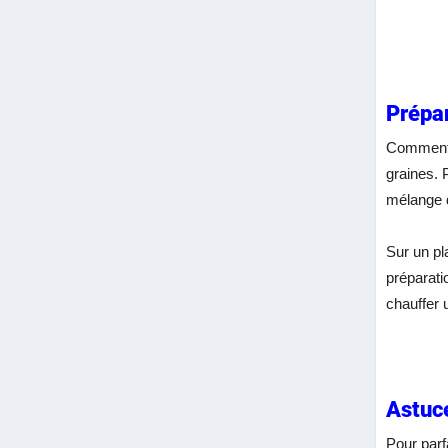
Prépar
Comment f
graines. P
mélange d
Sur un pl
préparati
chauffer u
Astuce
Pour parf