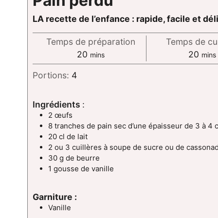
Pain perdu
LA recette de l’enfance : rapide, facile et dé
Temps de préparation
Temps de cu
minutes
minu
20
20
mins
mins
Portions:
4
Ingrédients
:
2 œufs
8 tranches de pain sec d’une épaisseur de 3 à 4 
20 cl de lait
2 ou 3 cuillères à soupe de sucre ou de cassona
30 g de beurre
1 gousse de vanille
Garniture :
Vanille