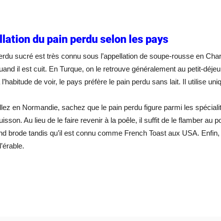
llation du pain perdu selon les pays
erdu sucré est très connu sous l’appellation de soupe-rousse en Char
uand il est cuit. En Turque, on le retrouve généralement au petit-déjeu
a l’habitude de voir, le pays préfère le pain perdu sans lait. Il utilise
llez en Normandie, sachez que le pain perdu figure parmi les spécial
uisson. Au lieu de le faire revenir à la poêle, il suffit de le flamber a
 brode tandis qu’il est connu comme French Toast aux USA. Enfin, 
’érable.