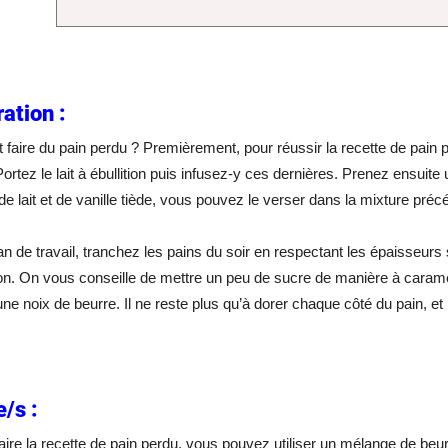
ation :
aire du pain perdu ? Premièrement, pour réussir la recette de pain p
ortez le lait à ébullition puis infusez-y ces dernières. Prenez ensuite 
e lait et de vanille tiède, vous pouvez le verser dans la mixture préc
an de travail, tranchez les pains du soir en respectant les épaisseu
on. On vous conseille de mettre un peu de sucre de manière à caramél
ne noix de beurre. Il ne reste plus qu’à dorer chaque côté du pain, et l
/s :
aire la recette de pain perdu, vous pouvez utiliser un mélange de beurr