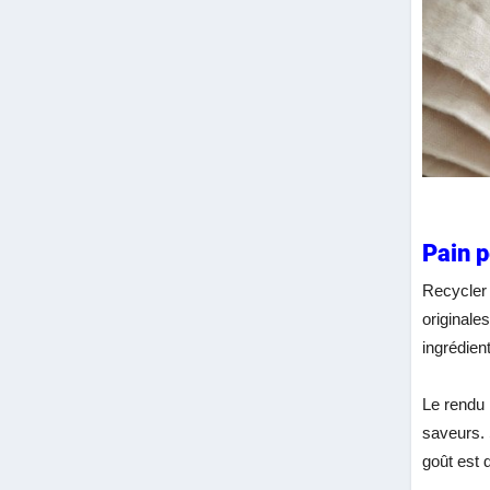
Pain p
Recycler 
originale
ingrédien
Le rendu 
saveurs. 
goût est d