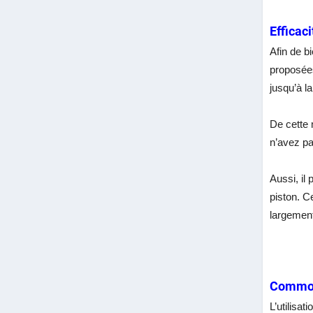
Efficaci
Afin de b
proposées
jusqu’à la
De cette 
n’avez pa
Aussi, il
piston. C
largement
Commo
L’utilisat