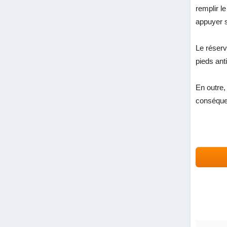
remplir l
appuyer s
Le réserv
pieds ant
En outre,
conséquent