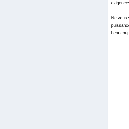
exigence
Ne vous s
puissance
beaucoup 