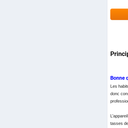
Princi
Bonne q
Les habit
donc cons
professio
L’apparei
tasses de