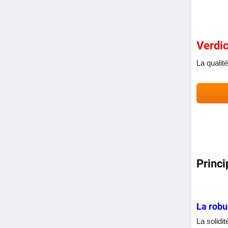
Ver
La qualit
Princi
La robu
La solidi