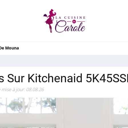
 De Mouna
s Sur Kitchenaid 5K45SS
 mise à jour: 08.08.26