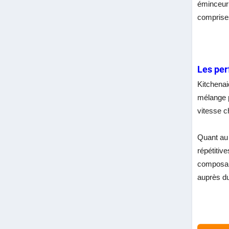
éminceur 
comprise
Les per
Kitchena
mélange p
vitesse c
Quant au 
répétitiv
composant
auprès du