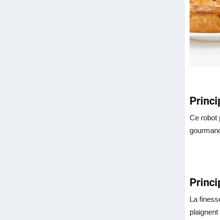
Princ
Ce robot 
gourmande
Princi
La finess
plaignent