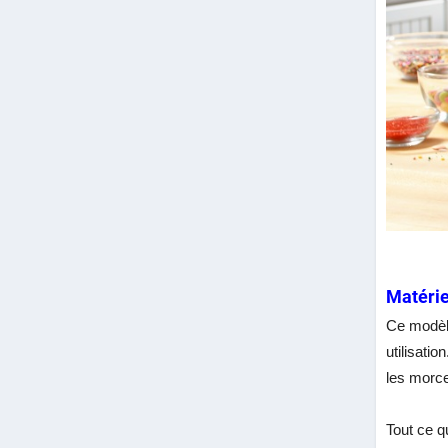
Matérie
Ce modèle
utilisati
les morc
Tout ce q